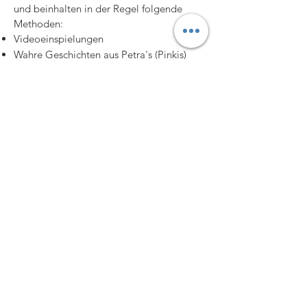
und beinhalten in der Regel folgende
Methoden:
Videoeinspielungen
Wahre Geschichten aus Petra's (Pinkis)
Lehrzeit
Theorieinputs
Teamaufgaben
Schnellchecks zum Wissensstand
Sofort-Trainingseinheiten
Bewegungseinheiten
Wir trainieren sofort! Denn nur wer auch
sofort umsetzt, lernt!
Organisation & Planung:
In Trainings für Jugendliche ist die
Teilnehmerzahl in Kompaktseminaren auf
12 Personen begrenzt,
um die optimale Trainingsqualität
garantieren zu können.